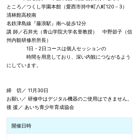
ところ／つくし学園本館（愛西市持中町八町120－3）
清林館高校南
名鉄津島線『藤浪駅』南へ徒歩12分
講 師／石井光（青山学院大学名誉教授） 中野節子（信
州内観研修所所長）
1日・2日コースは個人セッションの
時間を用意しており、深い内観につながるよう
にしています。
締 切／ 11月30日
お願い／ 研修中はデジタル機器のご使用はできません。
後 援／ あいち青少年育成協会
開催日時