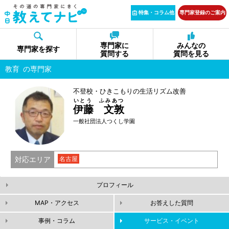
特集・コラム他
専門家登録のご案内
専門家に
みんなの
専門家を探す
質問する
質問を見る
教育
の専門家
不登校・ひきこもりの生活リズム改善
いとう ふみあつ
伊藤 文敦
一般社団法人つくし学園
対応エリア
名古屋
プロフィール
MAP・アクセス
お答えした質問
事例・コラム
サービス・イベント