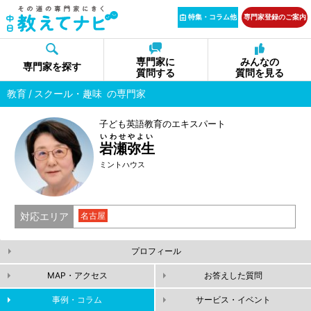
特集・コラム他
専門家登録のご案内
専門家に
みんなの
専門家を探す
質問する
質問を見る
教育
スクール・趣味
の専門家
子ども英語教育のエキスパート
いわせやよい
岩瀬弥生
ミントハウス
対応エリア
名古屋
プロフィール
MAP・アクセス
お答えした質問
事例・コラム
サービス・イベント