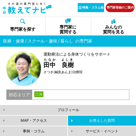
特集・コラム他
専門家登録のご案内
専門家に
みんなの
専門家を探す
質問する
質問を見る
医療・健康
スクール・趣味
暮らし
の専門家
運動療法による身体づくりをサポート
たなか よしき
田中 良樹
さつき(鍼灸あんま)治療院
対応エリア
三河
プロフィール
MAP・アクセス
お答えした質問
事例・コラム
サービス・イベント