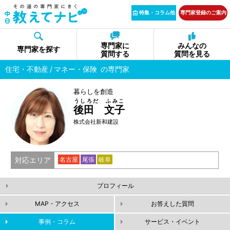
特集・コラム他
専門家登録のご案内
専門家に
みんなの
専門家を探す
質問する
質問を見る
住宅・不動産
マネー・保険
の専門家
暮らしを創造
うしろだ ふみこ
後田 文子
株式会社新和建設
対応エリア
名古屋
尾張
岐阜
プロフィール
MAP・アクセス
お答えした質問
事例・コラム
サービス・イベント