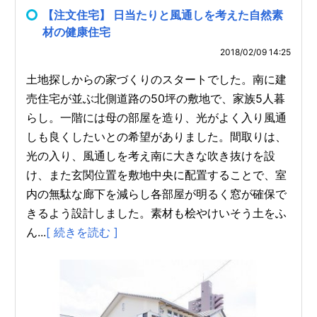
【注文住宅】 日当たりと風通しを考えた自然素
材の健康住宅
2018/02/09 14:25
土地探しからの家づくりのスタートでした。南に建
売住宅が並ぶ北側道路の50坪の敷地で、家族5人暮
らし。一階には母の部屋を造り、光がよく入り風通
しも良くしたいとの希望がありました。間取りは、
光の入り、風通しを考え南に大きな吹き抜けを設
け、また玄関位置を敷地中央に配置することで、室
内の無駄な廊下を減らし各部屋が明るく窓が確保で
きるよう設計しました。素材も桧やけいそう土をふ
ん...
[ 続きを読む ]