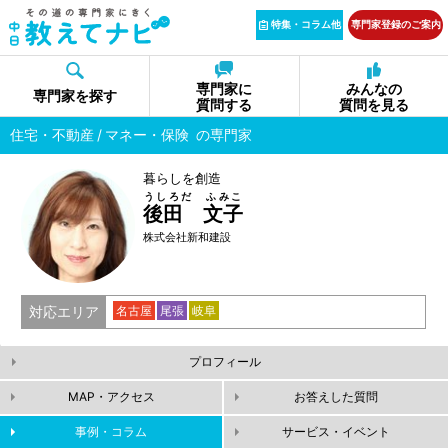
特集・コラム他
専門家登録のご案内
専門家に
みんなの
専門家を探す
質問する
質問を見る
住宅・不動産
マネー・保険
の専門家
暮らしを創造
うしろだ ふみこ
後田 文子
株式会社新和建設
対応エリア
名古屋
尾張
岐阜
プロフィール
MAP・アクセス
お答えした質問
事例・コラム
サービス・イベント