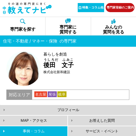
特集・コラム他
専門家登録のご案内
専門家に
みんなの
専門家を探す
質問する
質問を見る
住宅・不動産
マネー・保険
の専門家
暮らしを創造
うしろだ ふみこ
後田 文子
株式会社新和建設
対応エリア
名古屋
尾張
岐阜
プロフィール
MAP・アクセス
お答えした質問
事例・コラム
サービス・イベント