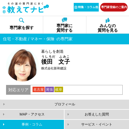
特集・コラム他
専門家登録のご案内
専門家に
みんなの
専門家を探す
質問する
質問を見る
住宅・不動産
マネー・保険
の専門家
暮らしを創造
うしろだ ふみこ
後田 文子
株式会社新和建設
対応エリア
名古屋
尾張
岐阜
プロフィール
MAP・アクセス
お答えした質問
事例・コラム
サービス・イベント