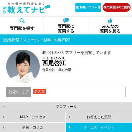
特集・コラム他
専門家登録のご案内
専門家に
みんなの
専門家を探す
質問する
質問を見る
冠婚葬祭
スクール・趣味
の専門家
着つけのバリアフリーを提案しています
にしおひろえ
西尾啓江
合同会社 繭心の季
対応エリア
名古屋
プロフィール
MAP・アクセス
お答えした質問
事例・コラム
サービス・イベント