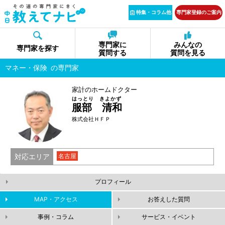
特集・コラム他
専門家登録のご案内
専門家に
みんなの
専門家を探す
質問する
質問を見る
マネー・保険
の専門家
家計のホームドクター
はっとり きよかず
服部 清和
株式会社ＨＦＰ
対応エリア
名古屋
プロフィール
MAP・アクセス
お答えした質問
事例・コラム
サービス・イベント