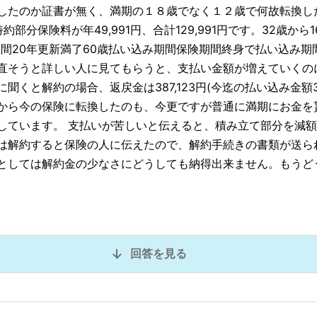
したのか証書が無く、満期の１８歳でなく１２歳で何故転換し
分保険料が年49,991円、合計129,991円です。32歳から1
険期間20年更新満了60歳払い込み期間保険期間終身で払い込み期
直そうと詳しい人に見てもらうと、支払い金額が増えていくの
くと解約の場合、返戻金は387,123円(今迄の払い込み金額3,7
から今の保険に転換したのも、今更ですが普通に満期にお金を
しています。 支払いが苦しいと伝えると、積み立て部分を減
は解約すると保険の人に伝えたので、解約手続きの書類が送ら
としては解約金の少なさにどうしても納得出来ません。もうど
回答を見る