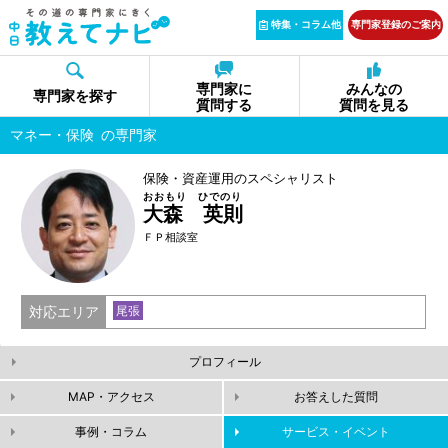
特集・コラム他
専門家登録のご案内
専門家に
みんなの
専門家を探す
質問する
質問を見る
マネー・保険
の専門家
保険・資産運用のスペシャリスト
おおもり ひでのり
大森 英則
ＦＰ相談室
対応エリア
尾張
プロフィール
MAP・アクセス
お答えした質問
事例・コラム
サービス・イベント