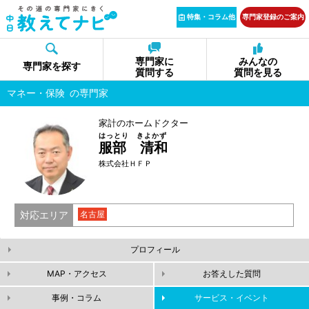
特集・コラム他
専門家登録のご案内
専門家に
みんなの
専門家を探す
質問する
質問を見る
マネー・保険
の専門家
家計のホームドクター
はっとり きよかず
服部 清和
株式会社ＨＦＰ
対応エリア
名古屋
プロフィール
MAP・アクセス
お答えした質問
事例・コラム
サービス・イベント