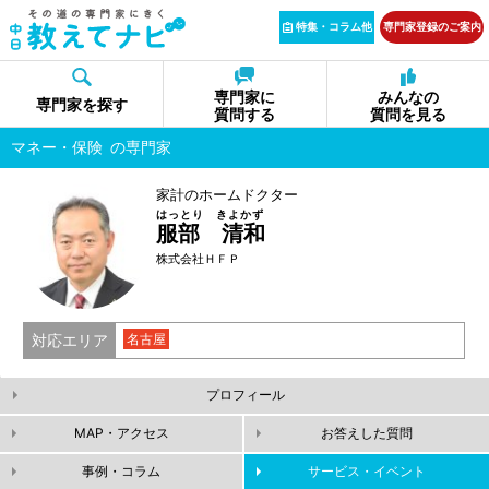
特集・コラム他
専門家登録のご案内
専門家に
みんなの
専門家を探す
質問する
質問を見る
マネー・保険
の専門家
家計のホームドクター
はっとり きよかず
服部 清和
株式会社ＨＦＰ
対応エリア
名古屋
プロフィール
MAP・アクセス
お答えした質問
事例・コラム
サービス・イベント