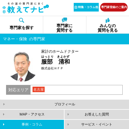
特集・コラム他
専門家登録のご案内
専門家に
みんなの
専門家を探す
質問する
質問を見る
マネー・保険
の専門家
家計のホームドクター
はっとり きよかず
服部 清和
株式会社ＨＦＰ
対応エリア
名古屋
プロフィール
MAP・アクセス
お答えした質問
事例・コラム
サービス・イベント