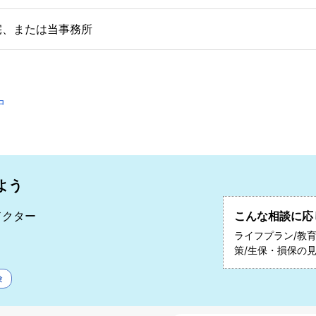
宅、または当事務所
中
よう
ドクター
こんな相談に応
和
ライフプラン/教育
策/生保・損保の
険