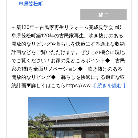
阜県笠松町
終了
～築120年～古民家再生リフォーム完成見学会in岐
阜県笠松町築120年の古民家再生。吹き抜けのある
開放的なリビングや暮らしを快適にする適正な収納
計画などをご覧いただけます。ぜひこの機会に現地
でご覧ください！お家の見どころポイント◆ 古民
家の1階を全面リノベーション◆ 吹き抜けのある
開放的なリビング◆ 暮らしを快適にする適正な収
納計画▼詳しくはこちらhttps://ww...
[ 続きを読む ]