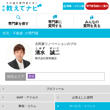
特集・コラム他
専門家登録のご案内
専門家に
みんなの
専門家を探す
質問する
質問を見る
住宅・不動産
の専門家
古民家リノベーションのプロ
しみず せいじ
清水 誠二
株式会社新和建設
対応エリア
尾張
プロフィール
MAP・アクセス
お答えした質問
事例・コラム
サービス・イベント