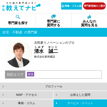
特集・コラム他
専門家登録のご案内
専門家に
みんなの
専門家を探す
質問する
質問を見る
住宅・不動産
の専門家
古民家リノベーションのプロ
しみず せいじ
清水 誠二
株式会社新和建設
対応エリア
尾張
プロフィール
MAP・アクセス
お答えした質問
事例・コラム
サービス・イベント