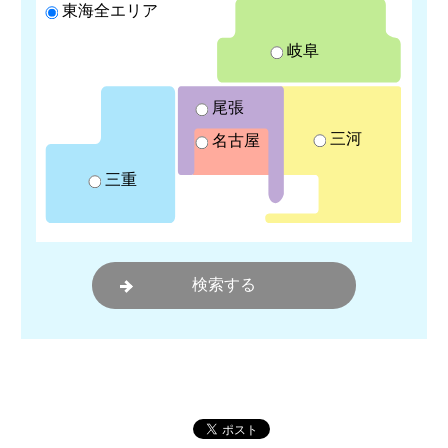
東海全エリア
岐阜
尾張
三河
名古屋
三重