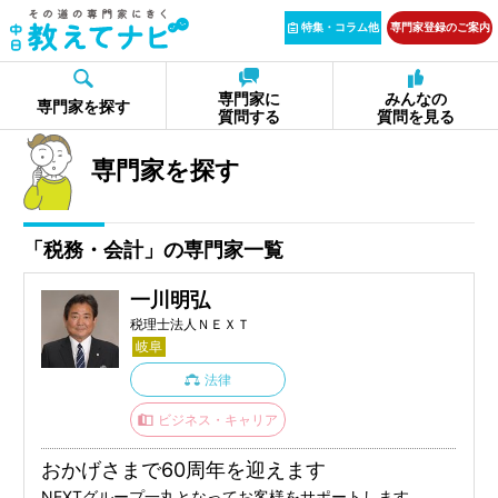
特集・コラム他
専門家登録のご案内
専門家に
みんなの
専門家を探す
質問する
質問を見る
専門家を探す
「税務・会計」の専門家一覧
一川明弘
税理士法人ＮＥＸＴ
岐阜
法律
ビジネス・キャリア
おかげさまで60周年を迎えます
NEXTグループ一丸となってお客様をサポートします