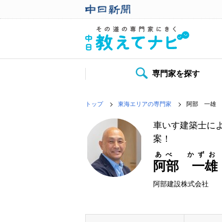
専門家を探す
トップ
東海エリアの専門家
阿部 一雄
車いす建築士に
案！
あべ かずお
阿部 一雄
阿部建設株式会社