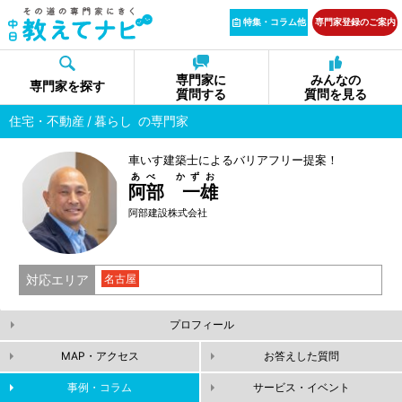
特集・コラム他
専門家登録のご案内
専門家に
みんなの
専門家を探す
質問する
質問を見る
住宅・不動産
暮らし
の専門家
車いす建築士によるバリアフリー提案！
あべ かずお
阿部 一雄
阿部建設株式会社
対応エリア
名古屋
プロフィール
MAP・アクセス
お答えした質問
事例・コラム
サービス・イベント