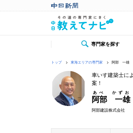
専門家を探す
トップ
東海エリアの専門家
阿部 一雄
車いす建築士に
案！
あべ かずお
阿部 一雄
阿部建設株式会社