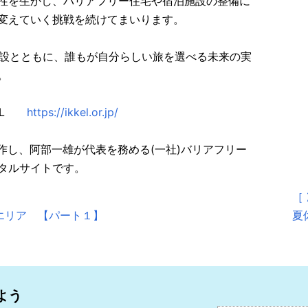
性を生かし、バリアフリー住宅や宿泊施設の整備に
変えていく挑戦を続けてまいります。
泊施設とともに、誰もが自分らしい旅を選べる未来の実
。
KEL
https://ikkel.or.jp/
が制作し、阿部一雄が代表を務める(一社)バリアフリー
タルサイトです。
［
エリア 【パート１】
夏
よう