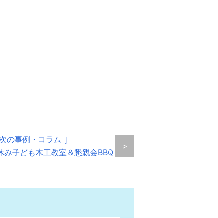
 次の事例・コラム ］
>
休み子ども木工教室＆懇親会BBQ