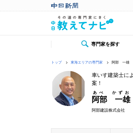
専門家を探す
トップ
東海エリアの専門家
阿部 一雄
車いす建築士に
案！
あべ かずお
阿部 一雄
阿部建設株式会社