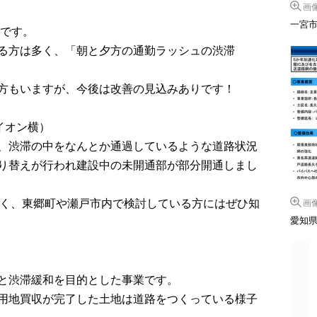
画
一宮市
業です。
る方は多く、「朝と夕方の通勤ラッシュの渋滞
方もいますが、今後は改善の見込みありです！
イオン横）
、渋滞の中をなんとか通過しているような道路状況
り替えが行われ建設中の未開通部が部分開通しまし
良く、東郷町や瀬戸市内で検討している方にはぜひ知
画
愛知
と渋滞緩和を目的とした事業です。
用地買収が完了した土地は道路をつくっている様子