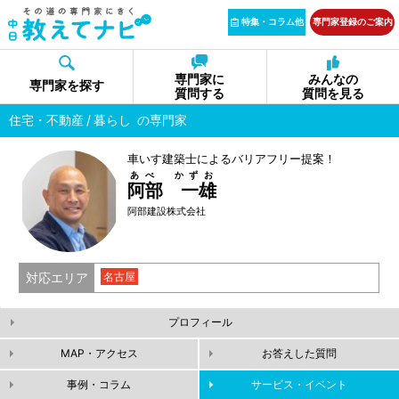
特集・コラム他
専門家登録のご案内
専門家に
みんなの
専門家を探す
質問する
質問を見る
住宅・不動産
暮らし
の専門家
車いす建築士によるバリアフリー提案！
あべ かずお
阿部 一雄
阿部建設株式会社
対応エリア
名古屋
プロフィール
MAP・アクセス
お答えした質問
事例・コラム
サービス・イベント