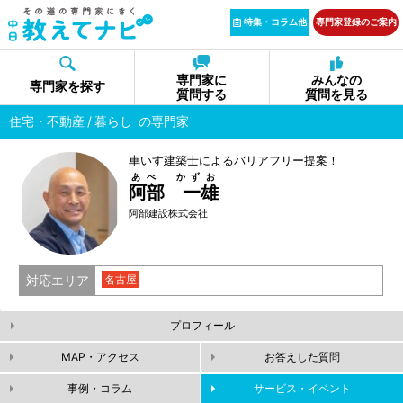
特集・コラム他
専門家登録のご案内
専門家に
みんなの
専門家を探す
質問する
質問を見る
住宅・不動産
暮らし
の専門家
車いす建築士によるバリアフリー提案！
あべ かずお
阿部 一雄
阿部建設株式会社
対応エリア
名古屋
プロフィール
MAP・アクセス
お答えした質問
事例・コラム
サービス・イベント