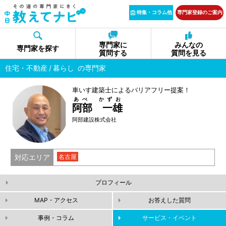
特集・コラム他
専門家登録のご案内
専門家に
みんなの
専門家を探す
質問する
質問を見る
住宅・不動産
暮らし
の専門家
車いす建築士によるバリアフリー提案！
あべ かずお
阿部 一雄
阿部建設株式会社
対応エリア
名古屋
プロフィール
MAP・アクセス
お答えした質問
事例・コラム
サービス・イベント