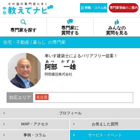
特集・コラム他
専門家登録のご案内
専門家に
みんなの
専門家を探す
質問する
質問を見る
住宅・不動産
暮らし
の専門家
車いす建築士によるバリアフリー提案！
あべ かずお
阿部 一雄
阿部建設株式会社
対応エリア
名古屋
プロフィール
MAP・アクセス
お答えした質問
事例・コラム
サービス・イベント