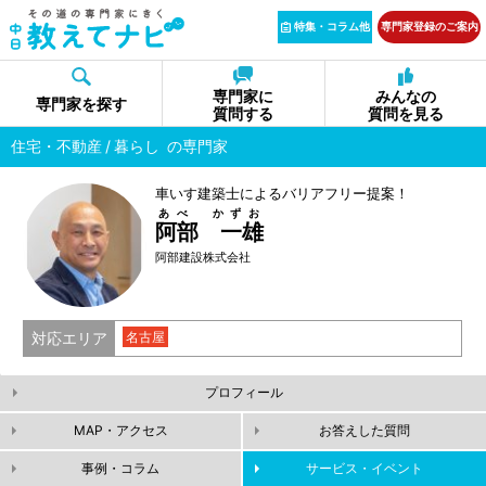
特集・コラム他
専門家登録のご案内
専門家に
みんなの
専門家を探す
質問する
質問を見る
住宅・不動産
暮らし
の専門家
車いす建築士によるバリアフリー提案！
あべ かずお
阿部 一雄
阿部建設株式会社
対応エリア
名古屋
プロフィール
MAP・アクセス
お答えした質問
事例・コラム
サービス・イベント