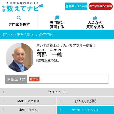
特集・コラム他
専門家登録のご案内
専門家に
みんなの
専門家を探す
質問する
質問を見る
住宅・不動産
暮らし
の専門家
車いす建築士によるバリアフリー提案！
あべ かずお
阿部 一雄
阿部建設株式会社
対応エリア
名古屋
プロフィール
MAP・アクセス
お答えした質問
事例・コラム
サービス・イベント