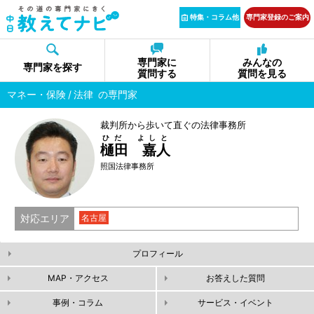
特集・コラム他
専門家登録のご案内
専門家に
みんなの
専門家を探す
質問する
質問を見る
マネー・保険
法律
の専門家
裁判所から歩いて直ぐの法律事務所
ひだ よしと
樋田 嘉人
照国法律事務所
対応エリア
名古屋
プロフィール
MAP・アクセス
お答えした質問
事例・コラム
サービス・イベント