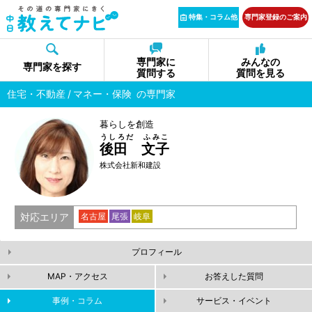
特集・コラム他
専門家登録のご案内
専門家に
みんなの
専門家を探す
質問する
質問を見る
住宅・不動産
マネー・保険
の専門家
暮らしを創造
うしろだ ふみこ
後田 文子
株式会社新和建設
対応エリア
名古屋
尾張
岐阜
プロフィール
MAP・アクセス
お答えした質問
事例・コラム
サービス・イベント