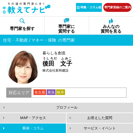
特集・コラム他
専門家登録のご案内
専門家に
みんなの
専門家を探す
質問する
質問を見る
住宅・不動産
マネー・保険
の専門家
暮らしを創造
うしろだ ふみこ
後田 文子
株式会社新和建設
対応エリア
名古屋
尾張
岐阜
プロフィール
MAP・アクセス
お答えした質問
事例・コラム
サービス・イベント