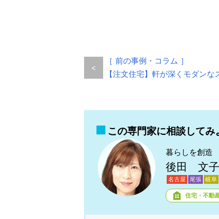
［ 前の事例・コラム ］
<
【注文住宅】軒が深くモダンな
この専門家に相談してみ
暮らしを創造
後田 文
名古屋
尾張
岐阜
住宅・不動