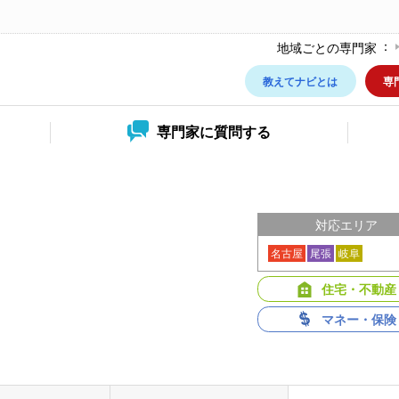
地域ごとの専門家
教えてナビとは
専
専門家に
質問する
対応エリア
名古屋
尾張
岐阜
住宅・不動産
マネー・保険