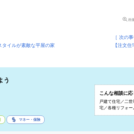
画
［ 次の事
スタイルが素敵な平屋の家
【注文住
よう
こんな相談に応
子
戸建て住宅／二世
宅／各種リフォー
産
マネー・保険