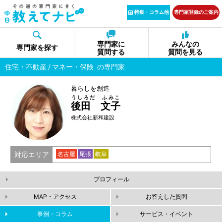
特集・コラム他
専門家登録のご案内
専門家に
みんなの
専門家を探す
質問する
質問を見る
住宅・不動産
マネー・保険
の専門家
暮らしを創造
うしろだ ふみこ
後田 文子
株式会社新和建設
対応エリア
名古屋
尾張
岐阜
プロフィール
MAP・アクセス
お答えした質問
事例・コラム
サービス・イベント