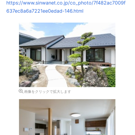
https://www.sinwanet.co.jp/co_photo/7f482ac7009f
637ec8a6a7221ee0edad-146.html
画像をクリックで拡大します