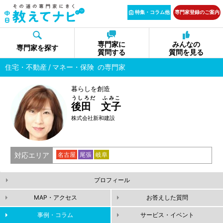
特集・コラム他
専門家登録のご案内
専門家に
みんなの
専門家を探す
質問する
質問を見る
住宅・不動産
マネー・保険
の専門家
暮らしを創造
うしろだ ふみこ
後田 文子
株式会社新和建設
対応エリア
名古屋
尾張
岐阜
プロフィール
MAP・アクセス
お答えした質問
事例・コラム
サービス・イベント