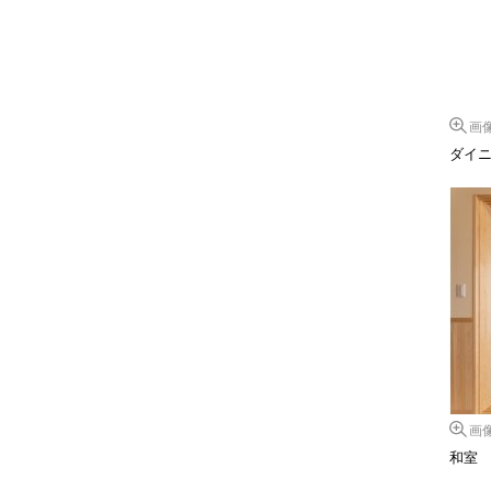
画
ダイ
画
和室