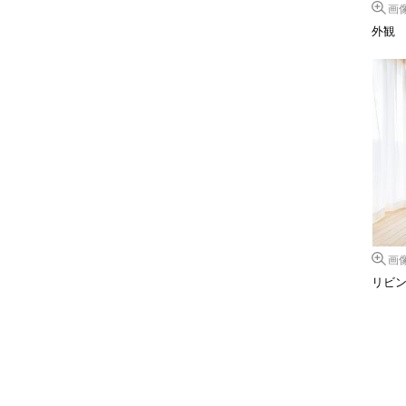
画
外観
画
リビ