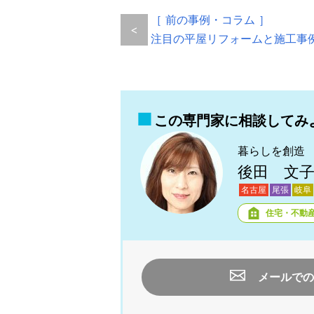
［ 前の事例・コラム ］
<
注目の平屋リフォームと施工事
この専門家に相談してみ
暮らしを創造
後田 文
名古屋
尾張
岐阜
住宅・不動
メールでの