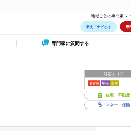
地域ごとの専門家
教えてナビとは
専
専門家に
質問する
対応エリア
名古屋
尾張
岐阜
住宅・不動産
マネー・保険