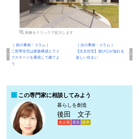
画像をクリックで拡大します
［ 前の事例・コラム ］
［ 次の事例・コラム ］
二世帯住宅は家族構成とライ
【注文住宅】遊び心が溢れる
フステージを重視して建てよ
楽しい住まい
う
この専門家に相談してみよう
暮らしを創造
後田 文子
名古屋
尾張
岐阜