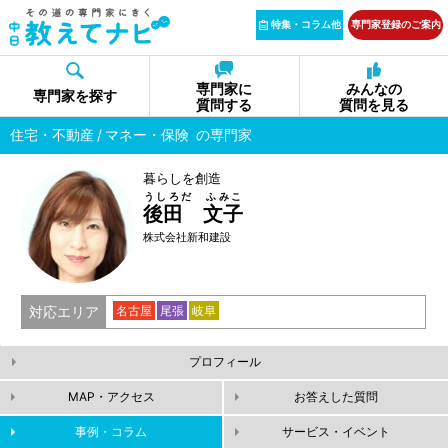
特集・コラム他
専門家登録のご案内
専門家に
みんなの
専門家を探す
質問する
質問を見る
住宅・不動産
マネー・保険
の専門家
暮らしを創造
うしろだ ふみこ
後田 文子
株式会社新和建設
対応エリア
名古屋
尾張
岐阜
プロフィール
MAP・アクセス
お答えした質問
事例・コラム
サービス・イベント