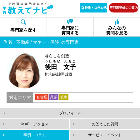
特集・コラム他
専門家登録のご案内
専門家に
みんなの
専門家を探す
質問する
質問を見る
住宅・不動産
マネー・保険
の専門家
暮らしを創造
うしろだ ふみこ
後田 文子
株式会社新和建設
対応エリア
名古屋
尾張
岐阜
プロフィール
MAP・アクセス
お答えした質問
事例・コラム
サービス・イベント