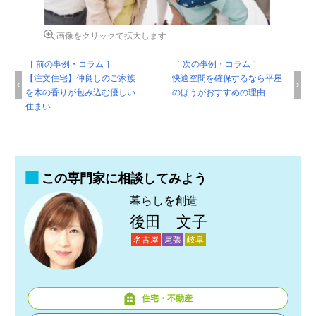
画像をクリックで拡大します
［ 前の事例・コラム ］
［ 次の事例・コラム ］
【注文住宅】仲良しのご家族
快適空間を確保するなら平屋
を木の香りが包み込む優しい
のほうがおすすめの理由
住まい
この専門家に相談してみよう
暮らしを創造
後田 文子
名古屋
尾張
岐阜
住宅・不動産