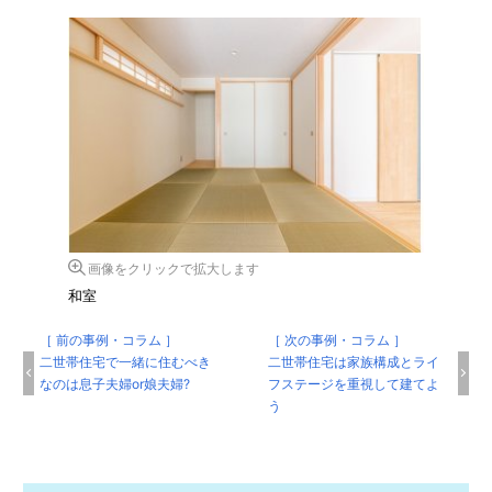
画像をクリックで拡大します
和室
［ 前の事例・コラム ］
［ 次の事例・コラム ］
二世帯住宅で一緒に住むべき
二世帯住宅は家族構成とライ
なのは息子夫婦or娘夫婦?
フステージを重視して建てよ
う