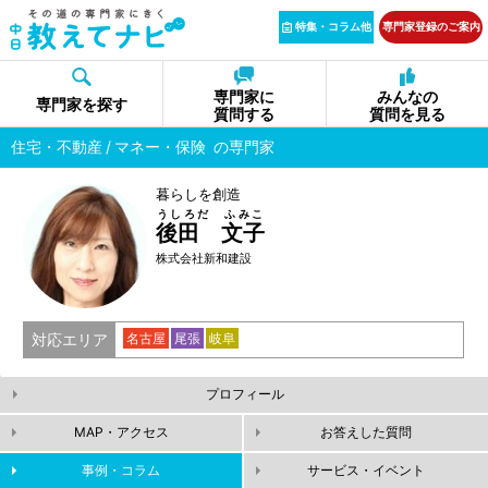
特集・コラム他
専門家登録のご案内
専門家に
みんなの
専門家を探す
質問する
質問を見る
住宅・不動産
マネー・保険
の専門家
暮らしを創造
うしろだ ふみこ
後田 文子
株式会社新和建設
対応エリア
名古屋
尾張
岐阜
プロフィール
MAP・アクセス
お答えした質問
事例・コラム
サービス・イベント