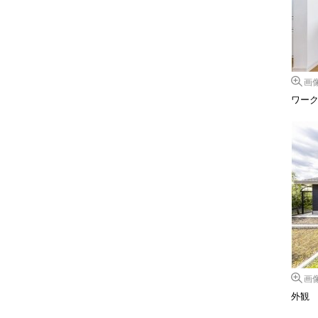
画
ワー
画
外観