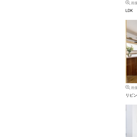
画
LDK
画
リビ