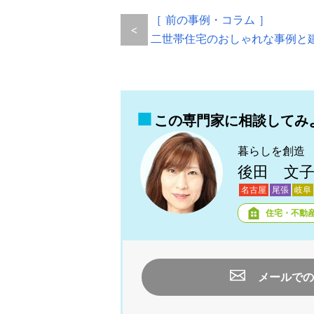
［ 前の事例・コラム ］
<
二世帯住宅のおしゃれな事例と
この専門家に相談してみ
暮らしを創造
後田 文
名古屋
尾張
岐阜
住宅・不動
メールでの