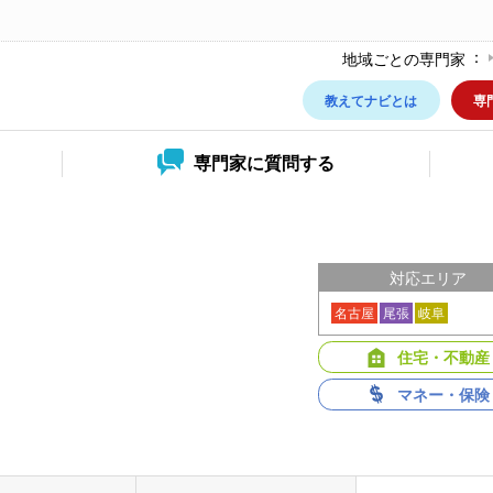
地域ごとの専門家
教えてナビとは
専
専門家に
質問する
対応エリア
名古屋
尾張
岐阜
住宅・不動産
マネー・保険