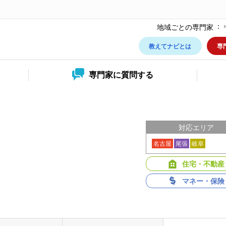
地域ごとの専門家
教えてナビとは
専
専門家に
質問する
対応エリア
名古屋
尾張
岐阜
住宅・不動産
マネー・保険