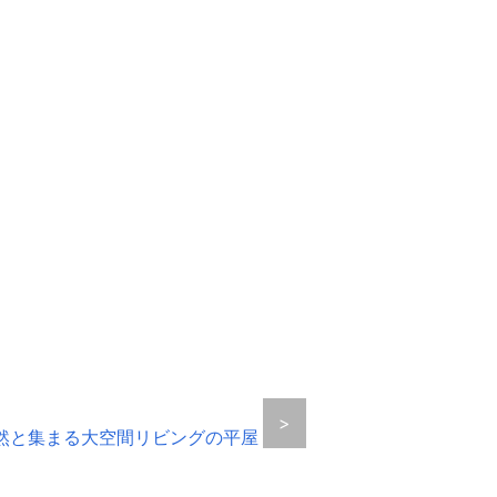
］
>
然と集まる大空間リビングの平屋