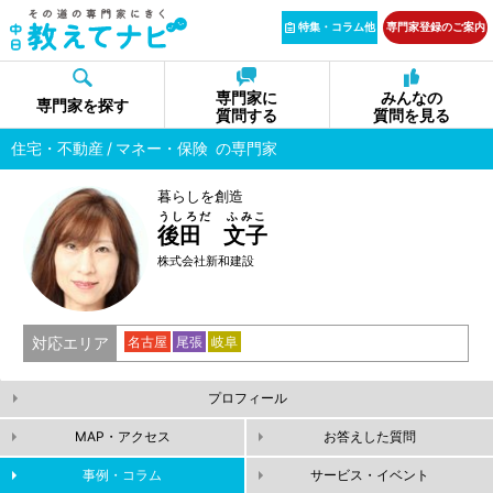
特集・コラム他
専門家登録のご案内
専門家に
みんなの
専門家を探す
質問する
質問を見る
住宅・不動産
マネー・保険
の専門家
暮らしを創造
うしろだ ふみこ
後田 文子
株式会社新和建設
対応エリア
名古屋
尾張
岐阜
プロフィール
MAP・アクセス
お答えした質問
事例・コラム
サービス・イベント