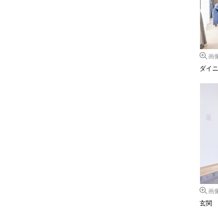
画
ダイ
画
玄関