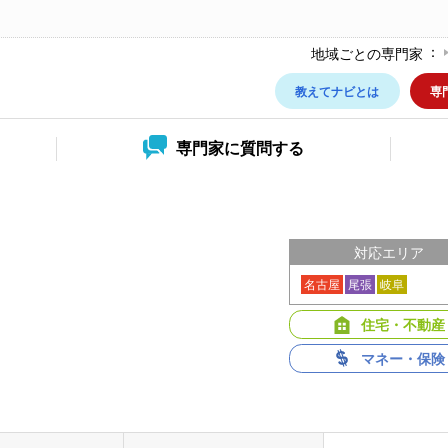
地域ごとの専門家
教えてナビとは
専
専門家に
質問する
対応エリア
名古屋
尾張
岐阜
住宅・不動産
マネー・保険