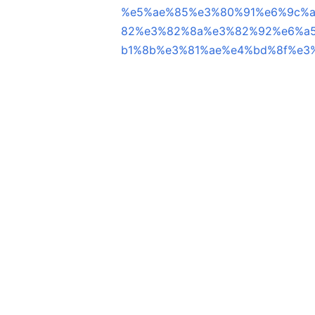
%e5%ae%85%e3%80%91%e6%9c%a
82%e3%82%8a%e3%82%92%e6%a
b1%8b%e3%81%ae%e4%bd%8f%e3