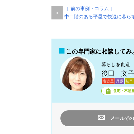
［ 前の事例・コラム ］
<
中二階のある平屋で快適に暮ら
この専門家に相談してみ
暮らしを創造
後田 文
名古屋
尾張
岐阜
住宅・不動
メールでの