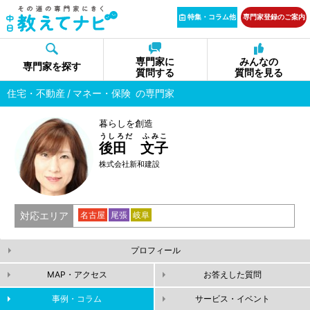
特集・コラム他
専門家登録のご案内
専門家に
みんなの
専門家を探す
質問する
質問を見る
住宅・不動産
マネー・保険
の専門家
暮らしを創造
うしろだ ふみこ
後田 文子
株式会社新和建設
対応エリア
名古屋
尾張
岐阜
プロフィール
MAP・アクセス
お答えした質問
事例・コラム
サービス・イベント