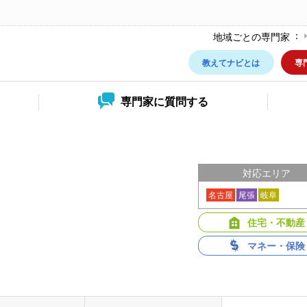
地域ごとの専門家
教えてナビとは
専
専門家に
質問する
対応エリア
名古屋
尾張
岐阜
住宅・不動産
マネー・保険