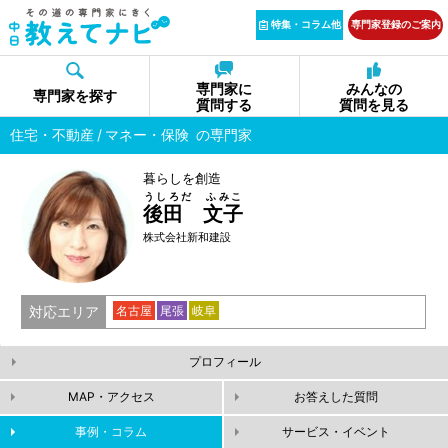
特集・コラム他
専門家登録のご案内
専門家に
みんなの
専門家を探す
質問する
質問を見る
住宅・不動産
マネー・保険
の専門家
暮らしを創造
うしろだ ふみこ
後田 文子
株式会社新和建設
対応エリア
名古屋
尾張
岐阜
プロフィール
MAP・アクセス
お答えした質問
事例・コラム
サービス・イベント