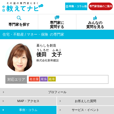
特集・コラム他
専門家登録のご案内
専門家に
みんなの
専門家を探す
質問する
質問を見る
住宅・不動産
マネー・保険
の専門家
暮らしを創造
うしろだ ふみこ
後田 文子
株式会社新和建設
対応エリア
名古屋
尾張
岐阜
プロフィール
MAP・アクセス
お答えした質問
事例・コラム
サービス・イベント