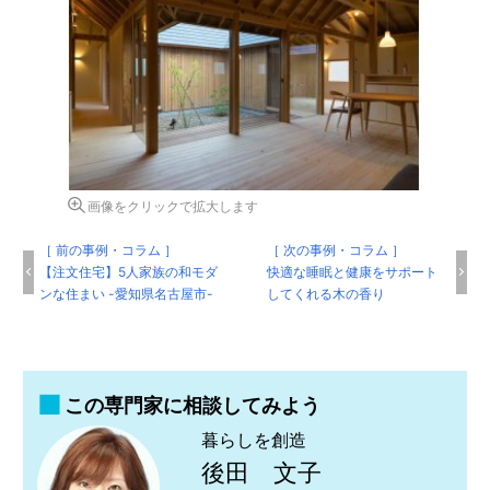
画像をクリックで拡大します
［ 前の事例・コラム ］
［ 次の事例・コラム ］
【注文住宅】5人家族の和モダ
快適な睡眠と健康をサポート
ンな住まい -愛知県名古屋市-
してくれる木の香り
この専門家に相談してみよう
暮らしを創造
後田 文子