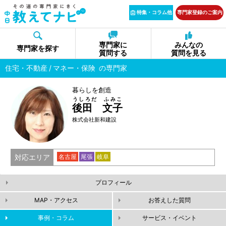
特集・コラム他
専門家登録のご案内
専門家に
みんなの
専門家を探す
質問する
質問を見る
住宅・不動産
マネー・保険
の専門家
暮らしを創造
うしろだ ふみこ
後田 文子
株式会社新和建設
対応エリア
名古屋
尾張
岐阜
プロフィール
MAP・アクセス
お答えした質問
事例・コラム
サービス・イベント