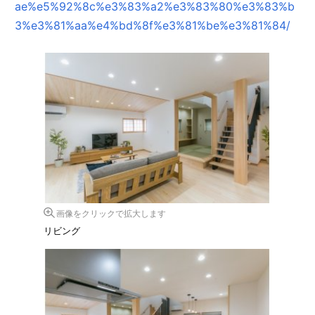
ae%e5%92%8c%e3%83%a2%e3%83%80%e3%83%b
3%e3%81%aa%e4%bd%8f%e3%81%be%e3%81%84/
画像をクリックで拡大します
リビング