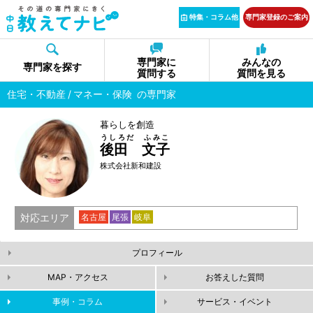
特集・コラム他
専門家登録のご案内
専門家に
みんなの
専門家を探す
質問する
質問を見る
住宅・不動産
マネー・保険
の専門家
暮らしを創造
うしろだ ふみこ
後田 文子
株式会社新和建設
対応エリア
名古屋
尾張
岐阜
プロフィール
MAP・アクセス
お答えした質問
事例・コラム
サービス・イベント