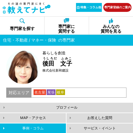
特集・コラム他
専門家登録のご案内
専門家に
みんなの
専門家を探す
質問する
質問を見る
住宅・不動産
マネー・保険
の専門家
暮らしを創造
うしろだ ふみこ
後田 文子
株式会社新和建設
対応エリア
名古屋
尾張
岐阜
プロフィール
MAP・アクセス
お答えした質問
事例・コラム
サービス・イベント