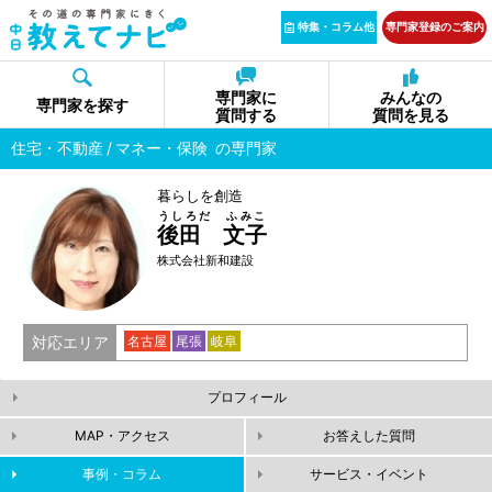
特集・コラム他
専門家登録のご案内
専門家に
みんなの
専門家を探す
質問する
質問を見る
住宅・不動産
マネー・保険
の専門家
暮らしを創造
うしろだ ふみこ
後田 文子
株式会社新和建設
対応エリア
名古屋
尾張
岐阜
プロフィール
MAP・アクセス
お答えした質問
事例・コラム
サービス・イベント